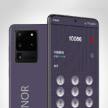
2.5w阅读
715
62
brdsz_村哥
设计达人
原创全局主题《闲》视频壁纸 玻璃图标 For Magic 10
春日锁屏交换计划
爱主题
4w阅读
799
72