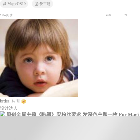
MagicOS10
爱主题
1.8w阅读
458
59
brdsz_村哥
设计达人
原创全局主题《酷黑》应粉丝要求 发深色主题一枚 For Magi
c 10
荣耀AI追色
爱主题