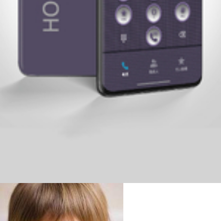
brdsz_村哥
设计达人
原创全局主题《治愈蓝》一念放下 万般自在 For Magic 10
爱主题
爱主题
3w阅读
481
59