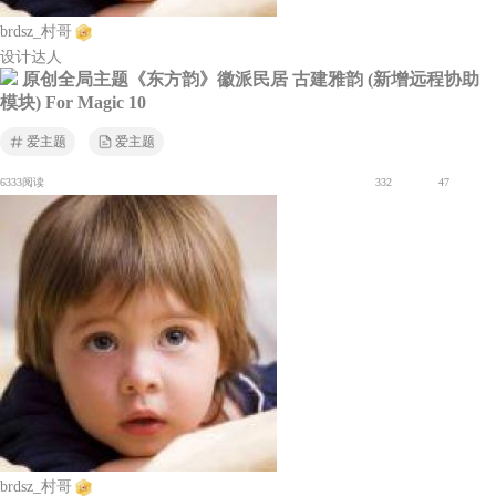
brdsz_村哥
设计达人
原创全局主题《东方韵》徽派民居 古建雅韵 (新增远程协助
模块) For Magic 10
爱主题
爱主题
6333阅读
332
47
brdsz_村哥