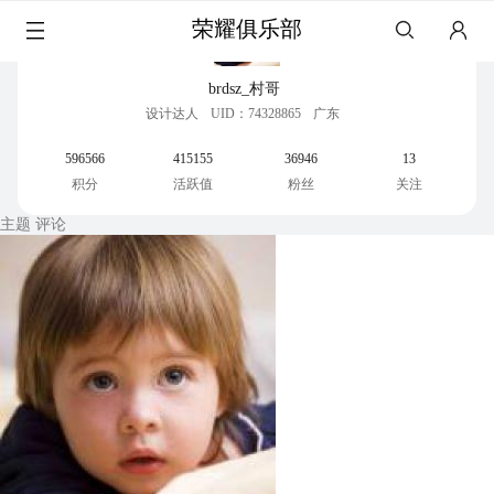
荣耀俱乐部
brdsz_村哥
设计达人
UID：74328865
广东
596566
415155
36946
13
积分
活跃值
粉丝
关注
主题
评论