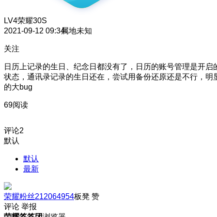
LV4
荣耀30S
2021-09-12 09:34
属地未知
关注
日历上记录的生日、纪念日都没有了，日历的账号管理是开启
状态，通讯录记录的生日还在，尝试用备份还原还是不行，明
的大bug
69阅读
评论
2
默认
默认
最新
荣耀粉丝212064954
板凳
赞
评论
举报
荣耀答答团
浏览器