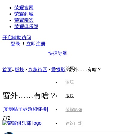
荣耀官网
荣耀商城
荣耀亲选
荣耀俱乐部
开启辅助访问
登录
/
立即注册
快捷导航
首页
首页
»
版块
›
兴趣街区
›
爱摄影
›
窗外……有啥？
论坛
窗外……有啥？
版块
[复制帖子标题和链接]
荣耀影像
77
2
建议广场