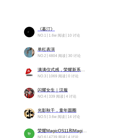
《暮汀》
NO.1
1.6w 阅读
10 讨论
单杠表演
NO.2
4804 阅读
30 讨论
满满仪式感，荣耀新系统增加了个升级故事
NO.3
1069 阅读
0 讨论
闪耀女生｜汉服
NO.4
339 阅读
4 讨论
光影秋千，童年圆圈
NO.5
3.6w 阅读
14 讨论
荣耀MagicOS11和Magic10之间直观的区别是啥呢？
NO.6
4739 阅读
4 讨论