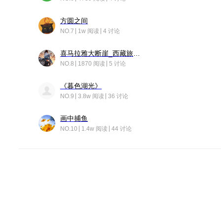
方圆之间
NO.7
1w 阅读
4 讨论
喜马拉雅大断崖_西藏旅行日记
NO.8
1870 阅读
5 讨论
《暮色湖光》
NO.9
3.8w 阅读
36 讨论
画中捕鱼
NO.10
1.4w 阅读
44 讨论