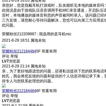
2021-8-29 16:05
属地未知
亲您好，您是指戴耳机打游戏时，队友能听见本地的媒体音吗
此情况是由于游戏队伍语音调用手机MIC录音通道，开启队伍
音时，本地播放的媒体音和您的声音被同时录入。该问题已经
三方反馈，请您耐心等待问题解决，您也可以向第三方应用反
此问题。
荣耀粉丝212209887
:
我选用的是耳机mic
2021-8-29 18:51
属地未知
荣耀粉丝212184484
5F
答案有用
评论
举报
LV7
浏览器
2021-8-29 21:14
属地未知
亲，为了更好地跟进您的问题，还请私信提供下您的联系电话
姓氏，我会将您反馈的问题和提供的个人信息详细记录下来，
排专人与您联系处理您的问题。
荣耀粉丝212184484
6F
答案有用
评论
举报
LV7
浏览器
2021-9-1 21:59
属地未知