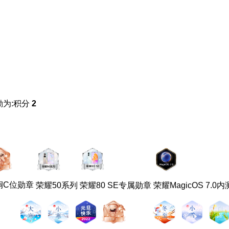
励为:积分
2
铜C位勋章
荣耀50系列
荣耀80 SE专属勋章
荣耀MagicOS 7.0