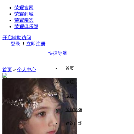
荣耀官网
荣耀商城
荣耀亲选
荣耀俱乐部
开启辅助访问
登录
/
立即注册
快捷导航
首页
首页
»
个人中心
论坛
版块
荣耀影像
建议广场