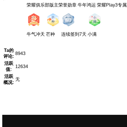
荣耀俱乐部版主荣誉勋章
牛年鸿运
荣耀Play3专
牛气冲天
芒种
连续签到7天
小满
Ta的
8943
评论:
活跃
12634
值:
活跃
无
概况: