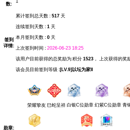
1
数:
累计签到总天数 :
517
天
连续签到天数 :
1
天
本月签到天数 :
0
天
签到
详情:
上次签到时间 :
2026-06-23 18:25
该用户目前获得的总奖励为:积分
1523
， 上次获得的奖
该会员目前签到等级 :
[LV.9]以坛为家II
白银C位勋章
幻紫C位勋章
青
荣耀挚友
巳蛇呈祥
勋章: