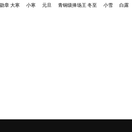
属勋章
大寒
小寒
元旦
青铜级捧场王
冬至
小雪
白露