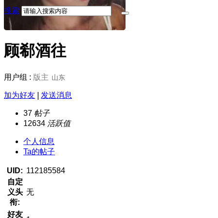
搜索
顾郗酒往
用户组 :
版主
山东
加为好友
|
发送消息
37
帖子
12634
活跃值
个人信息
Ta的帖子
UID:
112185584
自定
义头
无
衔:
好友