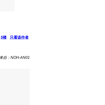
5
楼
只看该作者
来自：NOH-AN01