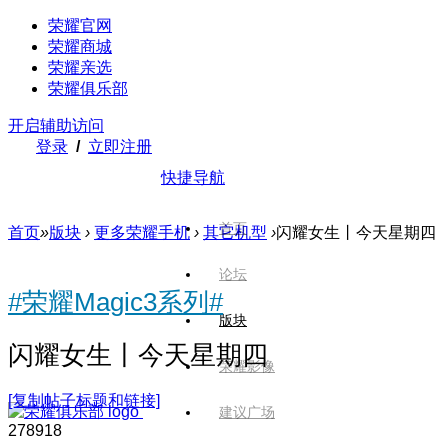
荣耀官网
荣耀商城
荣耀亲选
荣耀俱乐部
开启辅助访问
登录
/
立即注册
快捷导航
首页
首页
»
版块
›
更多荣耀手机
›
其它机型
›
闪耀女生丨今天星期四
论坛
#荣耀Magic3系列#
版块
闪耀女生丨今天星期四
荣耀影像
[复制帖子标题和链接]
建议广场
2789
18