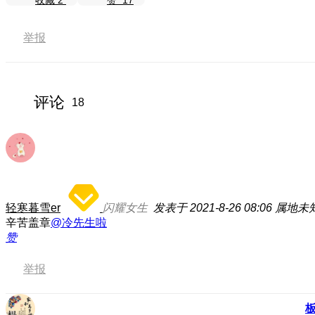
收藏
2
赞
17
举报
评论
18
轻寒暮雪er
闪耀女生
发表于 2021-8-26 08:06
属地未
辛苦盖章
@冷先生啦
赞
举报