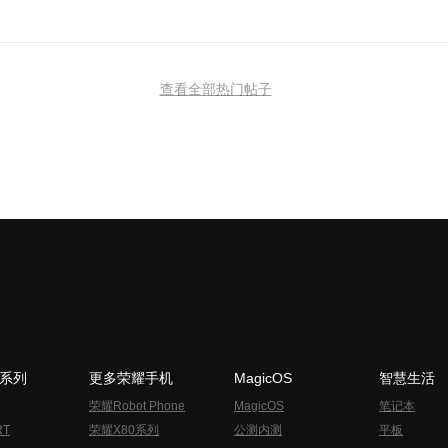
查看全部热门帖子
N系列
更多荣耀手机
MagicOS
智慧生活
荣耀Robot Phone
MagicOS
笔记本
RT
荣耀X80系列
公测内测
平板