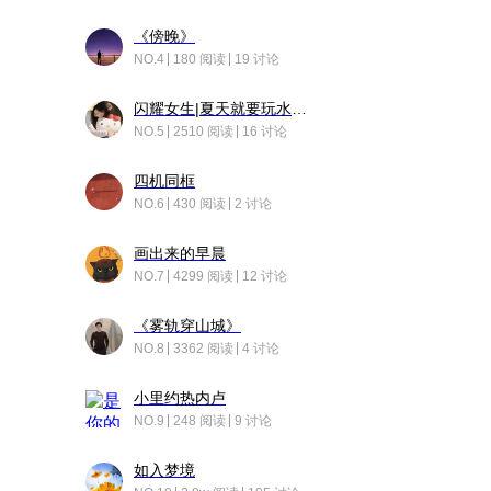
《傍晚》
NO.4
180 阅读
19 讨论
闪耀女生|夏天就要玩水！！
NO.5
2510 阅读
16 讨论
四机同框
NO.6
430 阅读
2 讨论
画出来的早晨
NO.7
4299 阅读
12 讨论
《雾轨穿山城》
NO.8
3362 阅读
4 讨论
小里约热内卢
NO.9
248 阅读
9 讨论
如入梦境