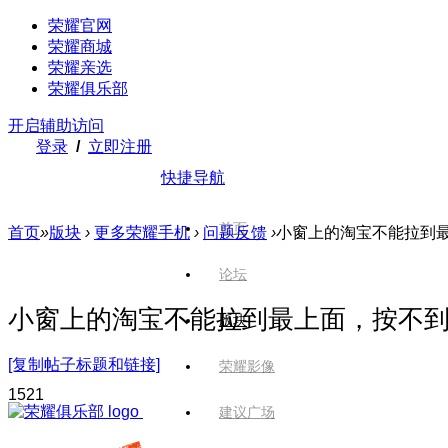
荣耀官网
荣耀商城
荣耀亲选
荣耀俱乐部
开启辅助访问
登录
/
立即注册
快捷导航
首页
首页
»
版块
›
更多荣耀手机
›
问题反馈
›
小窗上的淘宝不能拉到
论坛
小窗上的淘宝不能拉到最上面，按不
版块
[复制帖子标题和链接]
荣耀影像
152
1
建议广场