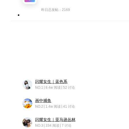
昨日总发帖：2169
闪耀女生｜蓝色系
NO.1
8.4w 阅读
52 讨论
画中捕鱼
NO.2
1.4w 阅读
41 讨论
闪耀女生｜亚马逊丛林
NO.3
334 阅读
7 讨论