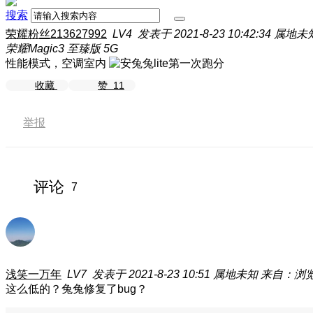
搜索
荣耀粉丝213627992
LV4
发表于 2021-8-23 10:42:34
属地未
荣耀Magic3 至臻版 5G
性能模式，空调室内
收藏
赞
11
举报
评论
7
浅笑一万年
LV7
发表于 2021-8-23 10:51
属地未知
来自：浏
这么低的？兔兔修复了bug？