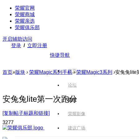
荣耀官网
荣耀商城
荣耀亲选
荣耀俱乐部
开启辅助访问
登录
/
立即注册
快捷导航
首页
首页
»
版块
›
荣耀Magic系列手机
›
荣耀Magic3系列
›
安兔兔lit
论坛
安兔兔lite第一次跑分
版块
[复制帖子标题和链接]
荣耀影像
327
7
建议广场