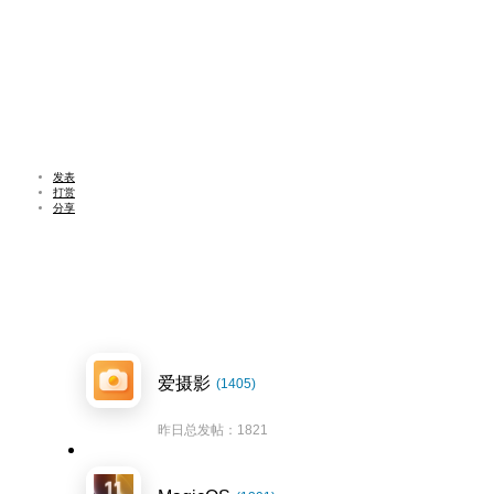
发表
打赏
分享
爱摄影
(1405)
昨日总发帖：1821