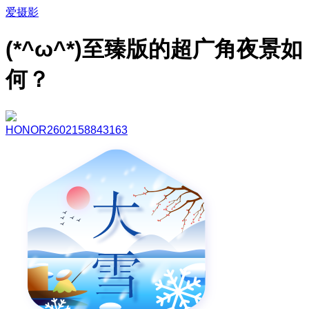
爱摄影
(*^ω^*)至臻版的超广角夜景如
何？
HONOR2602158843163