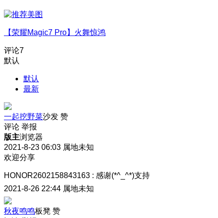
【荣耀Magic7 Pro】火舞惊鸿
评论
7
默认
默认
最新
一起挖野菜
沙发
赞
评论
举报
版主
浏览器
2021-8-23 06:03
属地未知
欢迎分享
HONOR2602158843163
:
感谢(*^_^*)支持
2021-8-26 22:44
属地未知
秋夜鸣鸣
板凳
赞