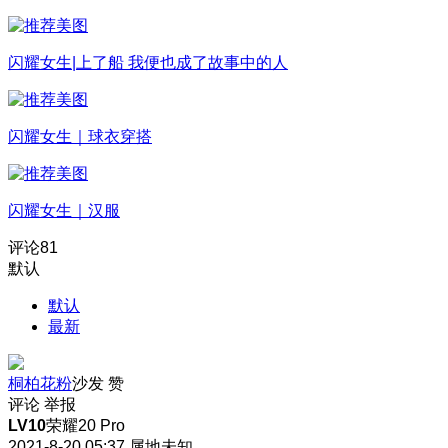
闪耀女生|上了船 我便也成了故事中的人
闪耀女生｜球衣穿搭
闪耀女生｜汉服
评论
81
默认
默认
最新
桐柏花粉
沙发
赞
评论
举报
LV10
荣耀20 Pro
2021-8-20 05:37
属地未知