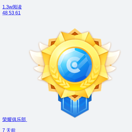
1.3w阅读
48
53
61
荣耀俱乐部
7 天前