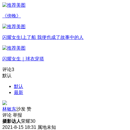
《傍晚》
闪耀女生|上了船 我便也成了故事中的人
闪耀女生｜球衣穿搭
评论
3
默认
默认
最新
林敏东
沙发
赞
评论
举报
摄影达人
荣耀30
2021-8-15 18:31
属地未知