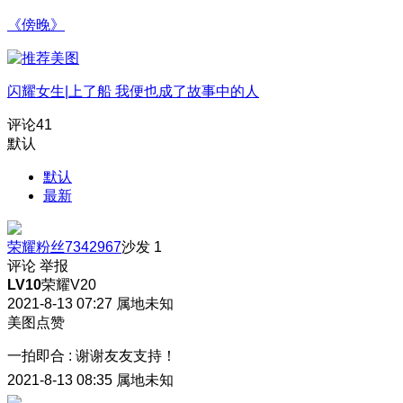
《傍晚》
闪耀女生|上了船 我便也成了故事中的人
评论
41
默认
默认
最新
荣耀粉丝7342967
沙发
1
评论
举报
LV10
荣耀V20
2021-8-13 07:27
属地未知
美图点赞
一拍即合
:
谢谢友友支持！
2021-8-13 08:35
属地未知