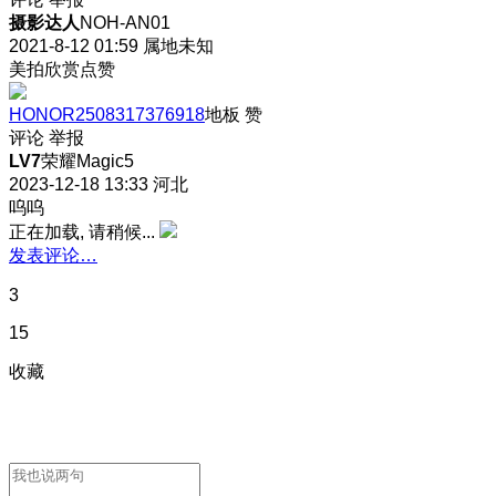
摄影达人
NOH-AN01
2021-8-12 01:59
属地未知
美拍欣赏点赞
HONOR2508317376918
地板
赞
评论
举报
LV7
荣耀Magic5
2023-12-18 13:33
河北
呜呜
正在加载, 请稍候...
发表评论…
3
15
收藏