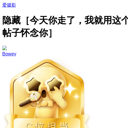
爱摄影
隐藏［今天你走了，我就用这
帖子怀念你］
Bowey