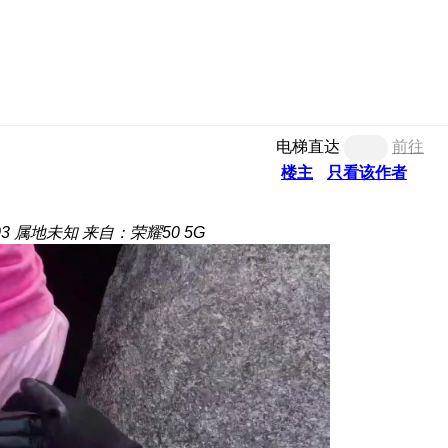
电梯直达
前往
楼主
只看该作者
03
属地未知
来自：荣耀50 5G