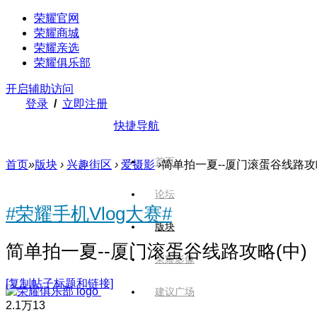
荣耀官网
荣耀商城
荣耀亲选
荣耀俱乐部
开启辅助访问
登录
/
立即注册
快捷导航
首页
首页
»
版块
›
兴趣街区
›
爱摄影
›
简单拍一夏--厦门滚蛋谷线路攻
论坛
#荣耀手机Vlog大赛#
版块
简单拍一夏--厦门滚蛋谷线路攻略(中)
荣耀影像
[复制帖子标题和链接]
建议广场
2.1万
13