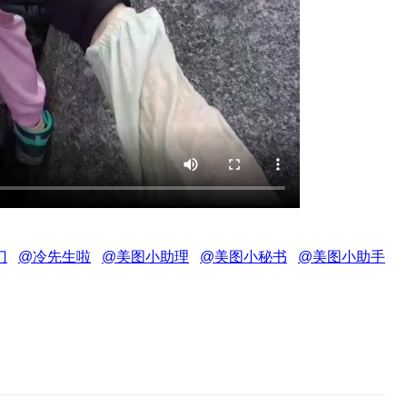
门
@冷先生啦
@美图小助理
@美图小秘书
@美图小助手