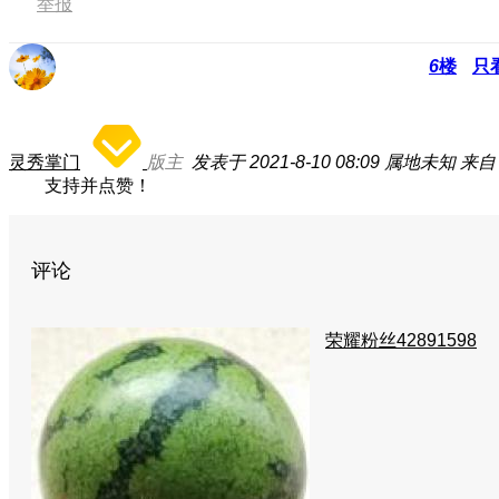
举报
6
楼
只
灵秀掌门
版主
发表于 2021-8-10 08:09
属地未知
来自
支持并点赞！
评论
荣耀粉丝42891598