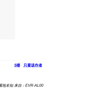
5
楼
只看该作者
属地未知
来自：EVR-AL00