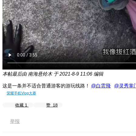
本帖最后由 南海悬铃木 于 2021-8-9 11:06 编辑
这是一条并不适合普通游客的游玩线路！
@白雲飛
@灵秀掌
荣耀手机Vlog大赛
收藏
1
赞
18
举报