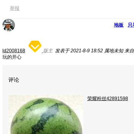
举报
地板
只
ld2008168
版主
发表于 2021-8-9 18:52
属地未知
来自
玩的开心
评论
荣耀粉丝42891598