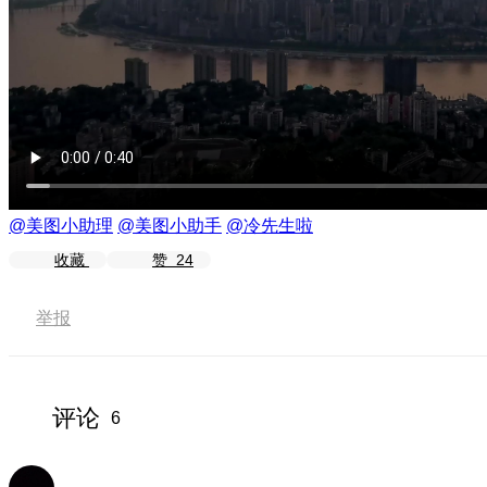
@美图小助理
@美图小助手
@冷先生啦
收藏
赞
24
举报
评论
6