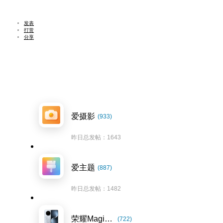
发表
打赏
分享
爱摄影
(933)
昨日总发帖：1643
爱主题
(887)
昨日总发帖：1482
荣耀Magic7系列
(722)