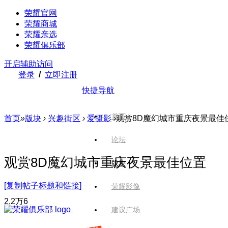
荣耀官网
荣耀商城
荣耀亲选
荣耀俱乐部
开启辅助访问
登录
/
立即注册
快捷导航
首页
首页
»
版块
›
兴趣街区
›
爱摄影
›
观赏8D魔幻城市重庆夜景最佳
论坛
观赏8D魔幻城市重庆夜景最佳位置
版块
[复制帖子标题和链接]
荣耀影像
2.2万
6
建议广场