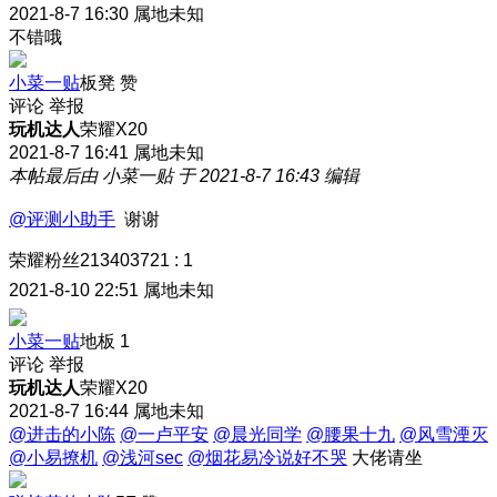
2021-8-7 16:30
属地未知
不错哦
小菜一贴
板凳
赞
评论
举报
玩机达人
荣耀X20
2021-8-7 16:41
属地未知
本帖最后由 小菜一贴 于 2021-8-7 16:43 编辑
@评测小助手
谢谢
荣耀粉丝213403721
:
1
2021-8-10 22:51
属地未知
小菜一贴
地板
1
评论
举报
玩机达人
荣耀X20
2021-8-7 16:44
属地未知
@进击的小陈
@一卢平安
@晨光同学
@腰果十九
@风雪湮灭
@小易撩机
@浅河sec
@烟花易冷说好不哭
大佬请坐