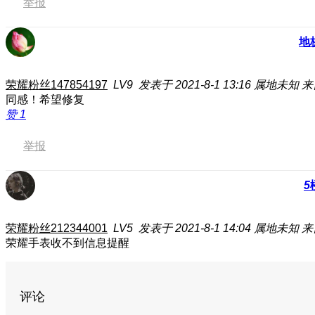
举报
地
荣耀粉丝147854197
LV9
发表于 2021-8-1 13:16
属地未知
来
同感！希望修复
赞
1
举报
5
荣耀粉丝212344001
LV5
发表于 2021-8-1 14:04
属地未知
来
荣耀手表收不到信息提醒
评论