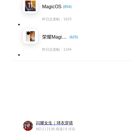
MagicOS
(854)
昨日总发帖：1625
荣耀Magic8系列
(625)
昨日总发帖：1244
闪耀女生｜球衣穿搭
NO.1
2136 阅读
6 讨论