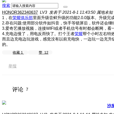
搜索
HONOR362340637
LV3
发表于 2021-8-1 11:43:50
属地未知
1，在
荣耀俱乐部
里面升级尝鲜升级的功能2.0.0版本。升级
2.存在问题:使用部分软件如抖音，快手等锁屏后，软件还会
3.爱奇艺播放视频，连接WIFI或者手机信号有时都会断网，看
4.充电边慢了，用电反而快了。打个王者
荣耀
帮个小时左右特
而且边充电边玩游戏，感觉没有以前充电快，一边玩一边充升
的。
收藏
1
赞
12
举报
评论
7
沙