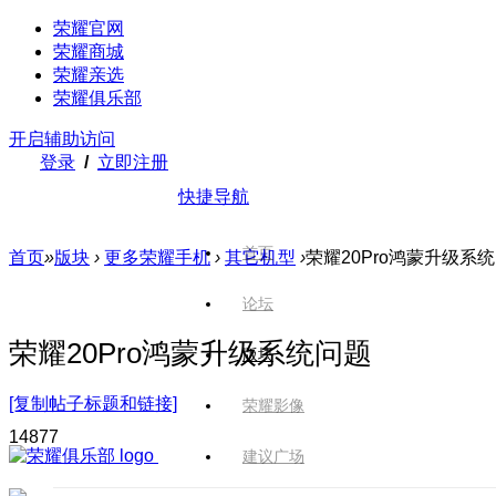
荣耀官网
荣耀商城
荣耀亲选
荣耀俱乐部
开启辅助访问
登录
/
立即注册
快捷导航
首页
首页
»
版块
›
更多荣耀手机
›
其它机型
›
荣耀20Pro鸿蒙升级系
论坛
荣耀20Pro鸿蒙升级系统问题
版块
[复制帖子标题和链接]
荣耀影像
1487
7
建议广场