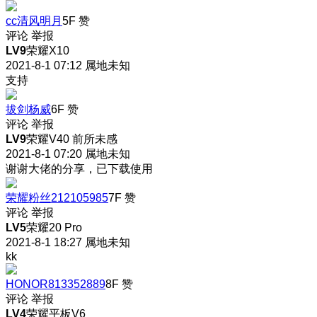
cc清风明月
5F
赞
评论
举报
LV9
荣耀X10
2021-8-1 07:12
属地未知
支持
拔剑杨威
6F
赞
评论
举报
LV9
荣耀V40 前所未感
2021-8-1 07:20
属地未知
谢谢大佬的分享，已下载使用
荣耀粉丝212105985
7F
赞
评论
举报
LV5
荣耀20 Pro
2021-8-1 18:27
属地未知
kk
HONOR813352889
8F
赞
评论
举报
LV4
荣耀平板V6