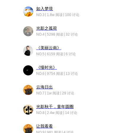
如入梦境
NO.3
1.8w 阅读
100 讨论
光影之孤荷
NO.4
5298 阅读
32 讨论
《美丽云南》
NO.5
6159 阅读
6 讨论
《慢时光》
NO.6
9754 阅读
13 讨论
云海日出
NO.7
1w 阅读
29 讨论
光影秋千，童年圆圈
NO.8
2.4w 阅读
14 讨论
让我看看
NO.9
981 阅读
4 讨论