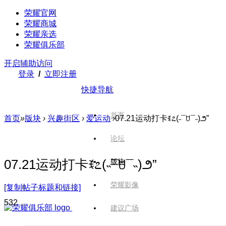
荣耀官网
荣耀商城
荣耀亲选
荣耀俱乐部
开启辅助访问
登录
/
立即注册
快捷导航
首页
首页
»
版块
›
兴趣街区
›
爱运动
›
07.21运动打卡ꉂ೭(˵¯ꇴ¯˵)౨”
论坛
07.21运动打卡ꉂ೭(˵¯ꇴ¯˵)౨”
版块
荣耀影像
[复制帖子标题和链接]
53
2
建议广场