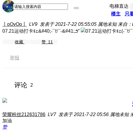
电梯直达
搜索
楼主
只
丨oOvOo丨
LV9
发表于 2021-7-22 05:55:05
属地未知
来自：L
07.21运动打卡ꉂ೭&#40;˵¯ꇴ¯˵&#41;౨”
收藏
赞
11
举报
评论
2
荣耀粉丝212631786
LV7
发表于 2021-7-22 05:56
属地未知
加油
赞