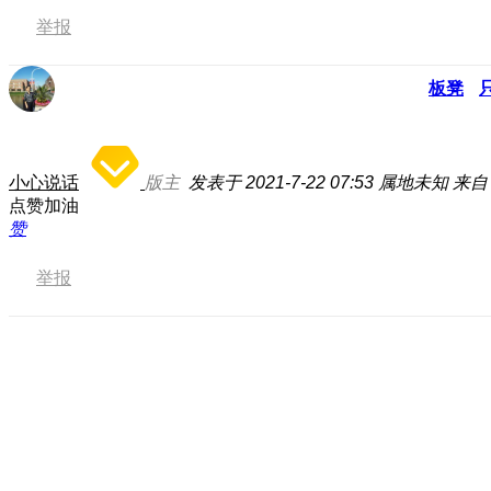
举报
板凳
小心说话
版主
发表于 2021-7-22 07:53
属地未知
来自
点赞加油
赞
举报