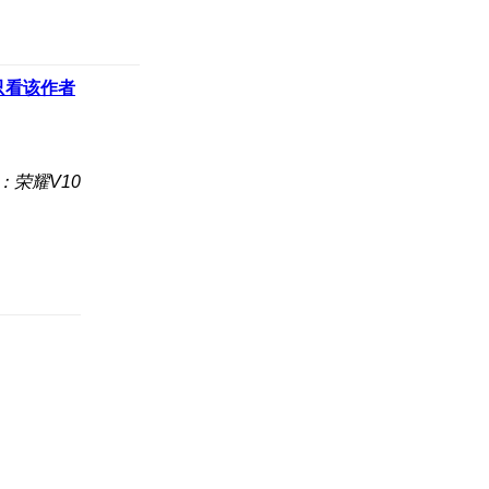
只看该作者
：荣耀V10