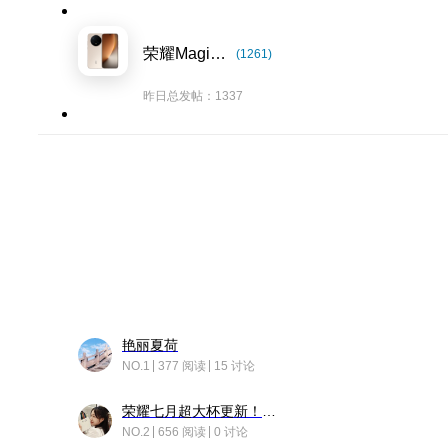
荣耀Magic8系列
(1261)
昨日总发帖：1337
艳丽夏荷
NO.1
377 阅读
15 讨论
荣耀七月超大杯更新！后台堆叠动画太丝滑！
NO.2
656 阅读
0 讨论