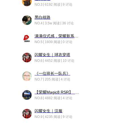
NO.3
6192 阅读
9 讨论
黑白歧路
NO.4
3.5w 阅读
36 讨论
满满仪式感，荣耀新系统增加了个升级故事
NO.5
1939 阅读
0 讨论
闪耀女生｜球衣穿搭
NO.6
4452 阅读
10 讨论
《一位班长一队兵》
NO.7
205 阅读
4 讨论
【荣耀Magic8 RSR】 穹影
NO.8
4882 阅读
4 讨论
闪耀女生｜汉服
NO.9
4235 阅读
9 讨论