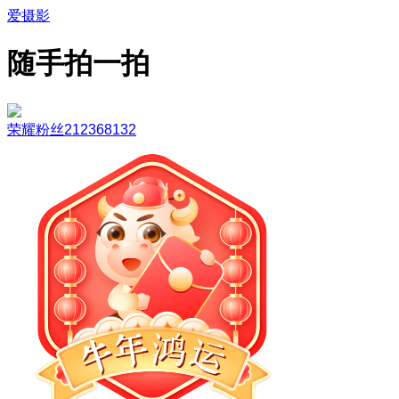
爱摄影
随手拍一拍
荣耀粉丝212368132