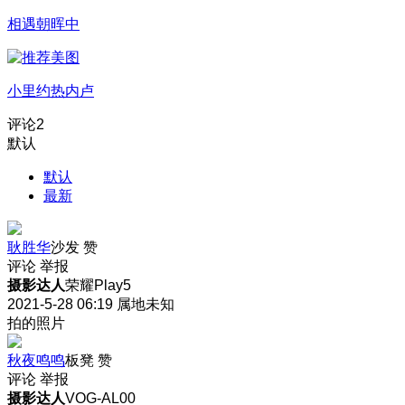
相遇朝晖中
小里约热内卢
评论
2
默认
默认
最新
耿胜华
沙发
赞
评论
举报
摄影达人
荣耀Play5
2021-5-28 06:19
属地未知
拍的照片
秋夜鸣鸣
板凳
赞
评论
举报
摄影达人
VOG-AL00