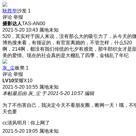
耿胜华
沙发
1
评论
举报
摄影达人
TAS-AN00
2021-5-20 10:43
属地未知
520，其实对于国人来说，没有那么大的吸引力了，从今天的
博热搜来看，有领证的，有官宣离婚的，不管怎样，什么520
啊，214啊，都没有我们传统的七夕有感觉，那牛郎织女才是
美的爱情。现在的社会真的是大棚乱了四季，金钱乱了年纪
灰_尘
板凳
1
评论
举报
LV10
荣耀X10
2021-5-20 10:55
属地未知
本帖最后由 灰_尘 于 2021-5-20 10:57 编辑
为了不伤害自己，我决定今天不看朋友圈，断网一天！哦，不
天也要
cc清风明月
:
你上网了
2021-5-20 19:05
属地未知