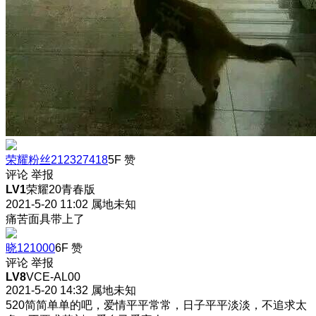
荣耀粉丝212327418
5F
赞
评论
举报
LV1
荣耀20青春版
2021-5-20 11:02
属地未知
痛苦面具带上了
晓121000
6F
赞
评论
举报
LV8
VCE-AL00
2021-5-20 14:32
属地未知
520简简单单的吧，爱情平平常常，日子平平淡淡，不追求太