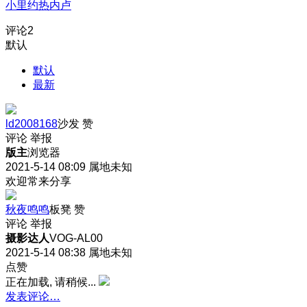
小里约热内卢
评论
2
默认
默认
最新
ld2008168
沙发
赞
评论
举报
版主
浏览器
2021-5-14 08:09
属地未知
欢迎常来分享
秋夜鸣鸣
板凳
赞
评论
举报
摄影达人
VOG-AL00
2021-5-14 08:38
属地未知
点赞
正在加载, 请稍候...
发表评论…