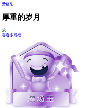
爱摄影
厚重的岁月
容容多后福