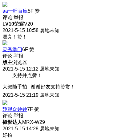
aa一呼百应
5F
赞
评论
举报
LV10
荣耀V20
2021-5-15 10:58
属地未知
漂亮！赞！
灵秀掌门
6F
赞
评论
举报
版主
浏览器
2021-5-15 12:12
属地未知
支持并点赞！
大叔随手拍
:
谢谢好友支持赞赏！
2021-5-15 21:19
属地未知
静观众妙妙
7F
赞
评论
举报
摄影达人
MRX-W29
2021-5-15 14:28
属地未知
好拍