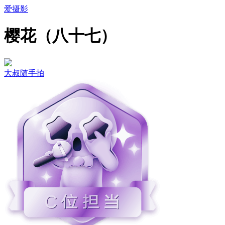
爱摄影
樱花（八十七）
大叔随手拍