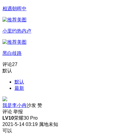
相遇朝晖中
小里约热内卢
黑白歧路
评论
27
默认
默认
最新
我是李小冉
沙发
赞
评论
举报
LV10
荣耀30 Pro
2021-5-14 03:19
属地未知
可以