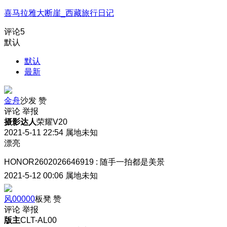
喜马拉雅大断崖_西藏旅行日记
评论
5
默认
默认
最新
金舟
沙发
赞
评论
举报
摄影达人
荣耀V20
2021-5-11 22:54
属地未知
漂亮
HONOR2602026646919
:
随手一拍都是美景
2021-5-12 00:06
属地未知
风00000
板凳
赞
评论
举报
版主
CLT-AL00