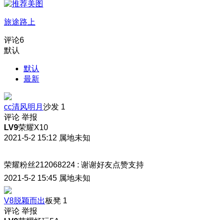
旅途路上
评论
6
默认
默认
最新
cc清风明月
沙发
1
评论
举报
LV9
荣耀X10
2021-5-2 15:12
属地未知
荣耀粉丝212068224
:
谢谢好友点赞支持
2021-5-2 15:45
属地未知
V8脱颖而出
板凳
1
评论
举报