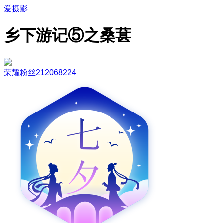
爱摄影
乡下游记⑤之桑葚
荣耀粉丝212068224