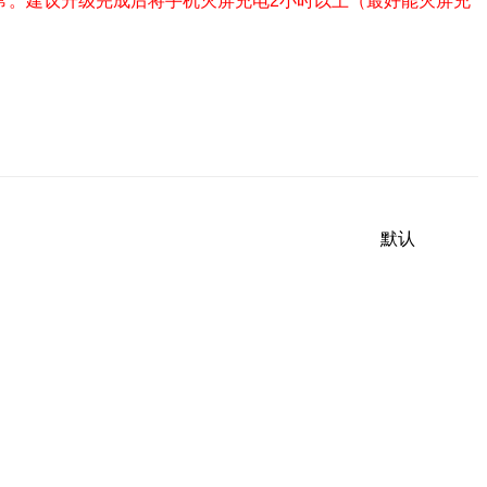
常。建议升级完成后将手机灭屏充电2小时以上（最好能灭屏充
默认