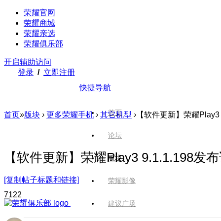
荣耀官网
荣耀商城
荣耀亲选
荣耀俱乐部
开启辅助访问
登录
/
立即注册
快捷导航
首页
首页
»
版块
›
更多荣耀手机
›
其它机型
›
【软件更新】荣耀Play3 9
论坛
【软件更新】荣耀Play3 9.1.1.19
版块
[复制帖子标题和链接]
荣耀影像
712
2
建议广场