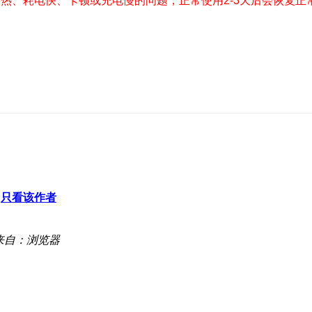
热、耗电快、卡顿或充电慢的问题，正常使用2-3天后会恢复正
只看该作者
来自：浏览器