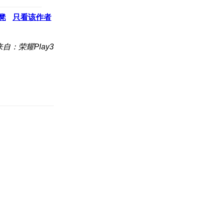
凳
只看该作者
来自：荣耀Play3