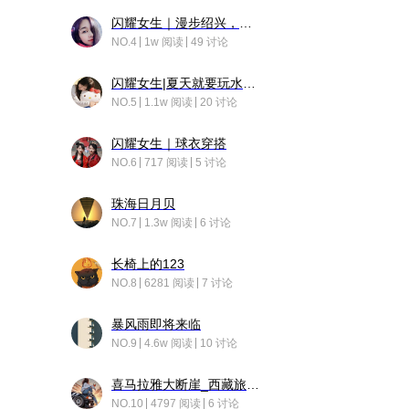
闪耀女生｜漫步绍兴，寻找藏在老街的江南温柔
NO.4
1w 阅读
49 讨论
闪耀女生|夏天就要玩水！！
NO.5
1.1w 阅读
20 讨论
闪耀女生｜球衣穿搭
NO.6
717 阅读
5 讨论
珠海日月贝
NO.7
1.3w 阅读
6 讨论
长椅上的123
NO.8
6281 阅读
7 讨论
暴风雨即将来临
NO.9
4.6w 阅读
10 讨论
喜马拉雅大断崖_西藏旅行日记
NO.10
4797 阅读
6 讨论