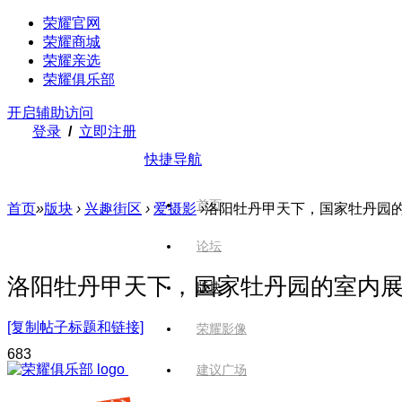
荣耀官网
荣耀商城
荣耀亲选
荣耀俱乐部
开启辅助访问
登录
/
立即注册
快捷导航
首页
首页
»
版块
›
兴趣街区
›
爱摄影
›
洛阳牡丹甲天下，国家牡丹园
论坛
洛阳牡丹甲天下，国家牡丹园的室内
版块
[复制帖子标题和链接]
荣耀影像
68
3
建议广场