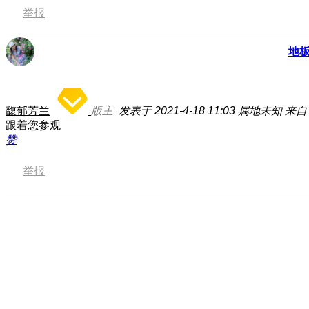
举报
地
馥郁芳兰
版主
发表于 2021-4-18 11:03
属地未知
来自：
跟着您参观
赞
举报