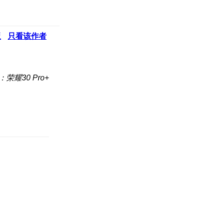
板
只看该作者
荣耀30 Pro+