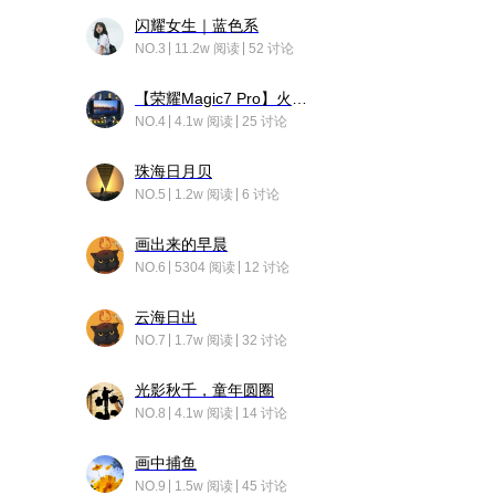
闪耀女生｜蓝色系
NO.3
11.2w 阅读
52 讨论
【荣耀Magic7 Pro】火舞惊鸿
NO.4
4.1w 阅读
25 讨论
珠海日月贝
NO.5
1.2w 阅读
6 讨论
画出来的早晨
NO.6
5304 阅读
12 讨论
云海日出
NO.7
1.7w 阅读
32 讨论
光影秋千，童年圆圈
NO.8
4.1w 阅读
14 讨论
画中捕鱼
NO.9
1.5w 阅读
45 讨论