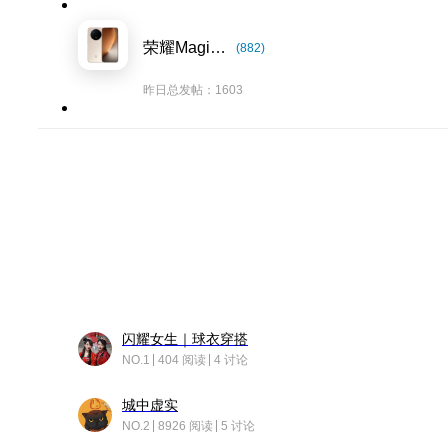
荣耀Magic8系列
(882)
昨日总发帖：1603
闪耀女生｜球衣穿搭
NO.1
404 阅读
4 讨论
城中虚实
NO.2
8926 阅读
5 讨论