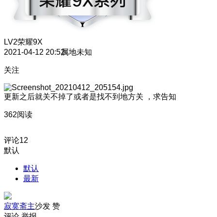
LV2
荣耀9X
2021-04-12 20:52
属地未知
关注
更新之后就关不掉了或者是找不到地方关 ，求告知
362阅读
评论
12
默认
默认
最新
寂寞斋主
沙发
赞
评论
举报