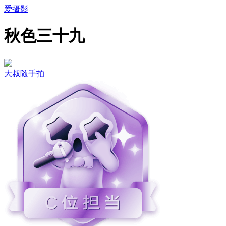
爱摄影
秋色三十九
大叔随手拍