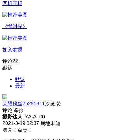
四机同框
《慢时光》
如入梦境
评论
22
默认
默认
最新
荣耀粉丝25295811
沙发
赞
评论
举报
摄影达人
LYA-AL00
2021-3-19 02:37
属地未知
漂亮！点赞！