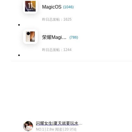
MagicOS
(1046)
昨日总发帖：1625
荣耀Magic8系列
(786)
昨日总发帖：1244
闪耀女生|夏天就要玩水！！
NO.1
2.8w 阅读
20 讨论