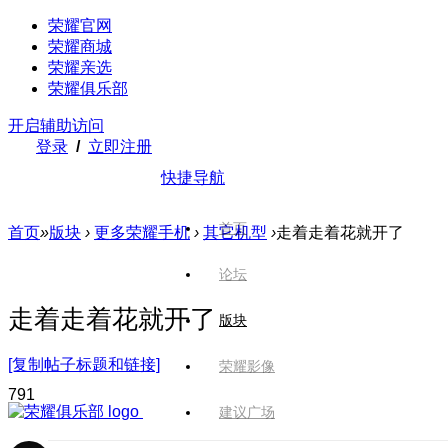
荣耀官网
荣耀商城
荣耀亲选
荣耀俱乐部
开启辅助访问
登录
/
立即注册
快捷导航
首页
首页
»
版块
›
更多荣耀手机
›
其它机型
›
走着走着花就开了
论坛
走着走着花就开了
版块
[复制帖子标题和链接]
荣耀影像
79
1
建议广场