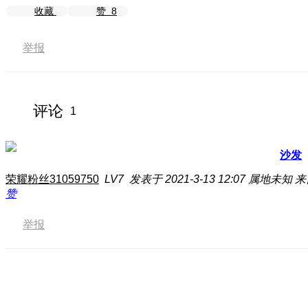
收藏
赞
8
举报
评论
1
沙发
荣耀粉丝31059750
LV7
发表于 2021-3-13 12:07
属地未知
来
赞
举报