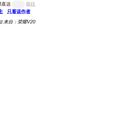
梯直达
前往
主
只看该作者
知
来自：荣耀V20