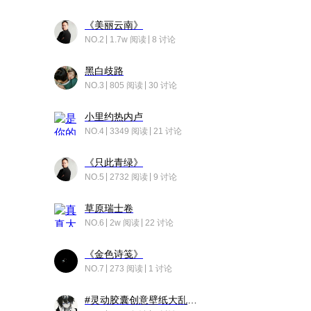
《美丽云南》
NO.2
1.7w 阅读
8 讨论
黑白歧路
NO.3
805 阅读
30 讨论
小里约热内卢
NO.4
3349 阅读
21 讨论
《只此青绿》
NO.5
2732 阅读
9 讨论
草原瑞士卷
NO.6
2w 阅读
22 讨论
《金色诗笺》
NO.7
273 阅读
1 讨论
#灵动胶囊创意壁纸大乱斗#脑洞不限形式，灵感不分边界，体验追赛的快乐！