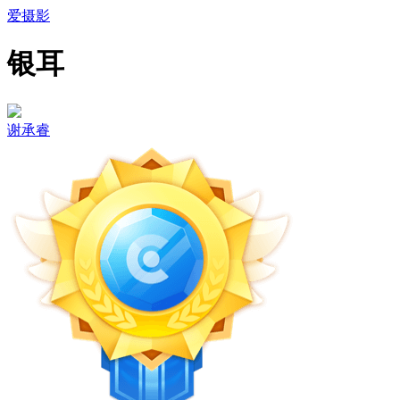
爱摄影
银耳
谢承睿