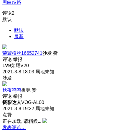
黑白歧路
评论
2
默认
默认
最新
荣耀粉丝16652741
沙发
赞
评论
举报
LV9
荣耀V20
2021-3-8 18:03
属地未知
沙发
秋夜鸣鸣
板凳
赞
评论
举报
摄影达人
VOG-AL00
2021-3-8 19:22
属地未知
点赞
正在加载, 请稍候...
发表评论…