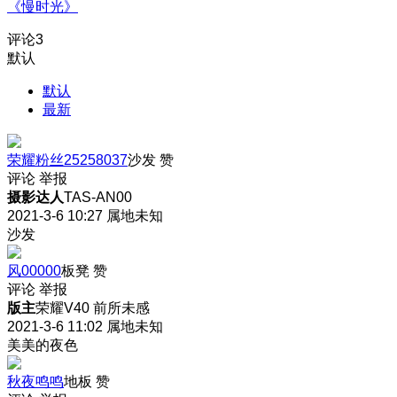
《慢时光》
评论
3
默认
默认
最新
荣耀粉丝25258037
沙发
赞
评论
举报
摄影达人
TAS-AN00
2021-3-6 10:27
属地未知
沙发
风00000
板凳
赞
评论
举报
版主
荣耀V40 前所未感
2021-3-6 11:02
属地未知
美美的夜色
秋夜鸣鸣
地板
赞