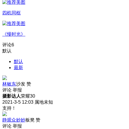
四机同框
《慢时光》
评论
6
默认
默认
最新
林敏东
沙发
赞
评论
举报
摄影达人
荣耀30
2021-3-5 12:03
属地未知
支持！
静观众妙妙
板凳
赞
评论
举报