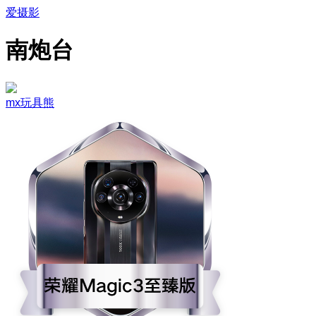
爱摄影
南炮台
mx玩具熊