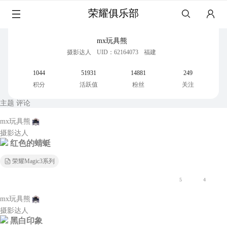
荣耀俱乐部
mx玩具熊
摄影达人
UID：62164073
福建
1044
51931
14881
249
积分
活跃值
粉丝
关注
主题
评论
mx玩具熊
摄影达人
红色的蜻蜓
荣耀Magic3系列
5
4
mx玩具熊
摄影达人
黑白印象