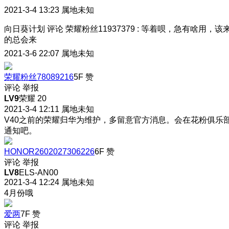
2021-3-4 13:23
属地未知
向日葵计划
评论
荣耀粉丝11937379
:
等着呗，急有啥用，该
的总会来
2021-3-6 22:07
属地未知
荣耀粉丝78089216
5F
赞
评论
举报
LV9
荣耀 20
2021-3-4 12:11
属地未知
V40之前的荣耀归华为维护，多留意官方消息。会在花粉俱乐
通知吧。
HONOR2602027306226
6F
赞
评论
举报
LV8
ELS-AN00
2021-3-4 12:24
属地未知
4月份哦
爱两
7F
赞
评论
举报