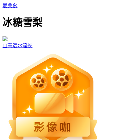
爱美食
冰糖雪梨
山高远水流长