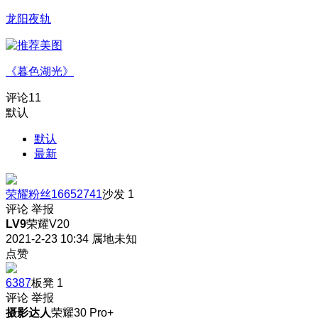
龙阳夜轨
《暮色湖光》
评论
11
默认
默认
最新
荣耀粉丝16652741
沙发
1
评论
举报
LV9
荣耀V20
2021-2-23 10:34
属地未知
点赞
6387
板凳
1
评论
举报
摄影达人
荣耀30 Pro+