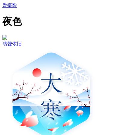
爱摄影
夜色
濤聲依旧