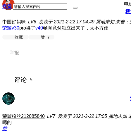
电
搜索
楼
中国好妈咪
LV6
发表于 2021-2-22 17:04:49
属地未知
来自：
荣耀v30
pro换了
v40
畅聊竟然独立出来了，太不方便
收藏
赞
7
举报
评论
5
荣耀粉丝212085840
LV7
发表于 2021-2-22 17:05
属地未知
嗯的
赞