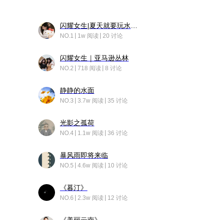
闪耀女生|夏天就要玩水！！
NO.1
1w 阅读
20 讨论
闪耀女生｜亚马逊丛林
NO.2
718 阅读
8 讨论
静静的水面
NO.3
3.7w 阅读
35 讨论
光影之孤荷
NO.4
1.1w 阅读
36 讨论
暴风雨即将来临
NO.5
4.6w 阅读
10 讨论
《暮汀》
NO.6
2.3w 阅读
12 讨论