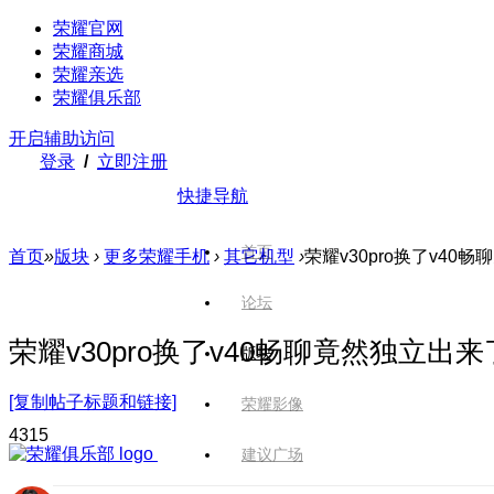
荣耀官网
荣耀商城
荣耀亲选
荣耀俱乐部
开启辅助访问
登录
/
立即注册
快捷导航
首页
首页
»
版块
›
更多荣耀手机
›
其它机型
›
荣耀v30pro换了v4
论坛
荣耀v30pro换了v40畅聊竟然独立出
版块
[复制帖子标题和链接]
荣耀影像
431
5
建议广场