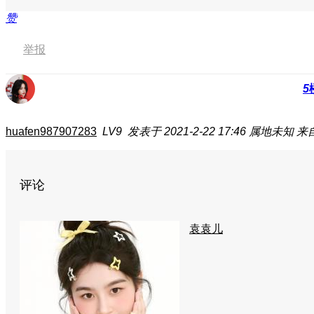
赞
举报
5
huafen987907283
LV9
发表于 2021-2-22 17:46
属地未知
来
评论
袁袁儿