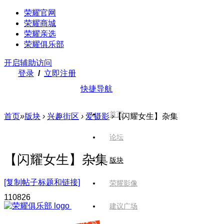
荣耀官网
荣耀商城
荣耀亲选
荣耀俱乐部
开启辅助访问
登录
/
立即注册
快捷导航
首页
首页
»
版块
›
兴趣街区
›
爱摄影
›
【闪耀女生】杂集
论坛
【闪耀女生】杂集
版块
[复制帖子标题和链接]
荣耀影像
1108
26
建议广场