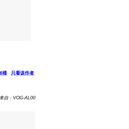
6
楼
只看该作者
来自：VOG-AL00