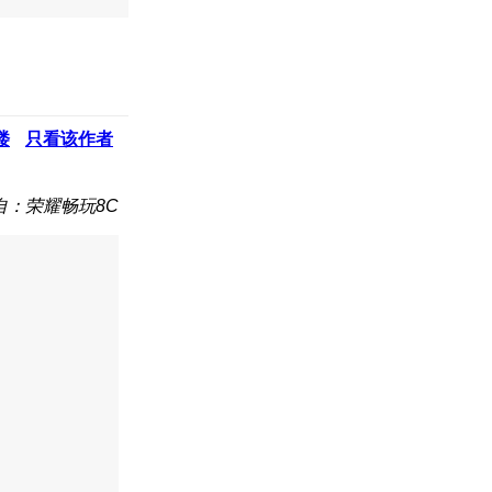
楼
只看该作者
自：荣耀畅玩8C