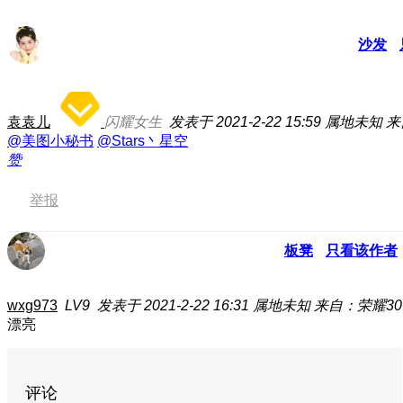
沙发
袁袁儿
闪耀女生
发表于 2021-2-22 15:59
属地未知
来
@美图小秘书
@Stars丶星空
赞
举报
板凳
只看该作者
wxg973
LV9
发表于 2021-2-22 16:31
属地未知
来自：荣耀30
漂亮
评论