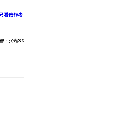
只看该作者
自：荣耀8X