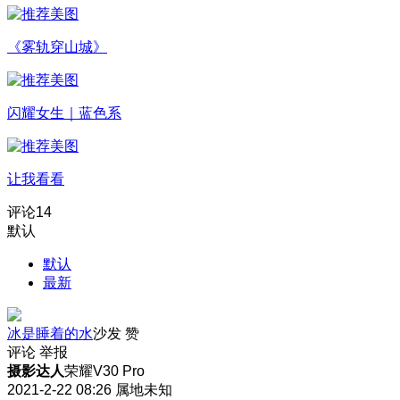
《雾轨穿山城》
闪耀女生｜蓝色系
让我看看
评论
14
默认
默认
最新
冰是睡着的水
沙发
赞
评论
举报
摄影达人
荣耀V30 Pro
2021-2-22 08:26
属地未知