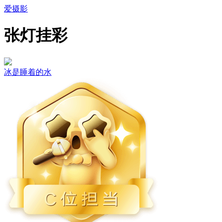
爱摄影
张灯挂彩
冰是睡着的水