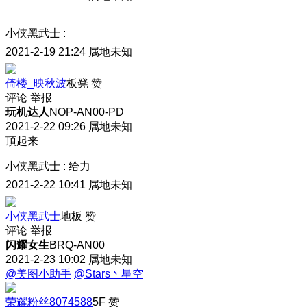
小侠黑武士
:
2021-2-19 21:24
属地未知
倚楼_映秋波
板凳
赞
评论
举报
玩机达人
NOP-AN00-PD
2021-2-22 09:26
属地未知
頂起来
小侠黑武士
:
给力
2021-2-22 10:41
属地未知
小侠黑武士
地板
赞
评论
举报
闪耀女生
BRQ-AN00
2021-2-23 10:02
属地未知
@美图小助手
@Stars丶星空
荣耀粉丝8074588
5F
赞