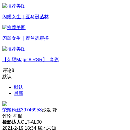
闪耀女生｜亚马逊丛林
闪耀女生｜泰兰德穿搭
【荣耀Magic8 RSR】 穹影
评论
8
默认
默认
最新
荣耀粉丝39746958
沙发
赞
评论
举报
摄影达人
CLT-AL00
2021-2-19 18:34
属地未知