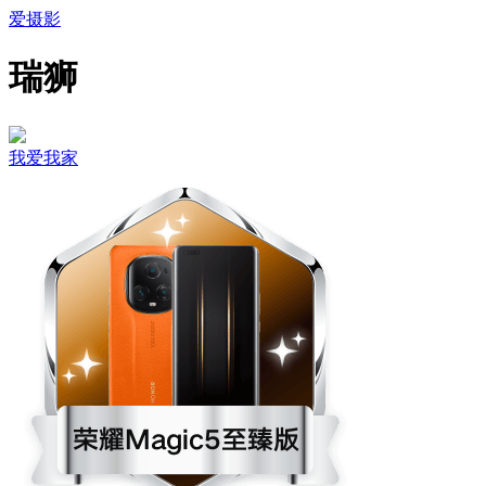
爱摄影
瑞狮
我爱我家