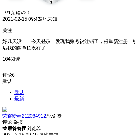
LV1
荣耀V20
2021-02-15 09:42
属地未知
关注
好几天没上，今天登录，发现我账号被注销了，得重新注册，
后我的徽章也没有了
164阅读
评论
6
默认
默认
最新
荣耀粉丝212064912
沙发
赞
评论
举报
荣耀答答团
浏览器
2021-2-15 09:49
属地未知