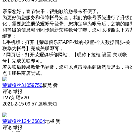
亲亲您好，春节快乐，很抱歉给您带来不便了。
为更好为您服务和保障帐号安全，我们的帐号系统进行了升级
化，需要您注册荣耀帐号登录。您绑定华为帐号后，之前的腰
和等级的信息就能同步到新荣耀帐号了噢，您可以按照以下方
绑定：
1.手机版：打开【荣耀俱乐部APP-我的-设置-个人数据同步-关
联华为帐号】完成关联即可；
2.网页版：打开荣耀俱乐部网站，【昵称下拉框-设置-关联帐
号】完成关联即可。
若关联后腰果数量仍异常，您可以点击腰果商店然后退出，再
点击腰果商店尝试。
荣耀粉丝31059750
板凳
赞
评论
举报
LV7
荣耀V20
2021-2-15 09:57
属地未知
荣耀粉丝124436804
地板
赞
评论
举报