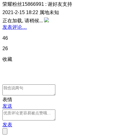
荣耀粉丝15866991
:
谢好友支持
2021-2-15 18:22
属地未知
正在加载, 请稍候...
发表评论…
46
26
收藏
表情
发送
发表