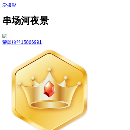
爱摄影
串场河夜景
荣耀粉丝15866991