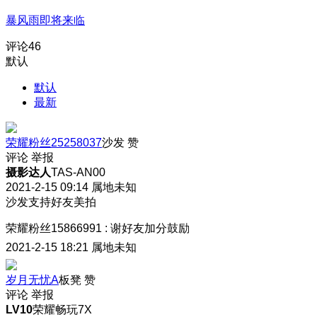
暴风雨即将来临
评论
46
默认
默认
最新
荣耀粉丝25258037
沙发
赞
评论
举报
摄影达人
TAS-AN00
2021-2-15 09:14
属地未知
沙发支持好友美拍
荣耀粉丝15866991
:
谢好友加分鼓励
2021-2-15 18:21
属地未知
岁月无忧A
板凳
赞
评论
举报
LV10
荣耀畅玩7X