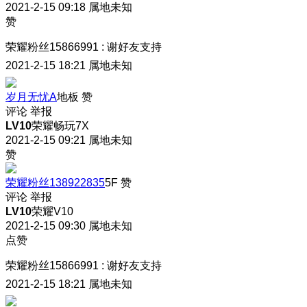
2021-2-15 09:18
属地未知
赞
荣耀粉丝15866991
:
谢好友支持
2021-2-15 18:21
属地未知
岁月无忧A
地板
赞
评论
举报
LV10
荣耀畅玩7X
2021-2-15 09:21
属地未知
赞
荣耀粉丝138922835
5F
赞
评论
举报
LV10
荣耀V10
2021-2-15 09:30
属地未知
点赞
荣耀粉丝15866991
:
谢好友支持
2021-2-15 18:21
属地未知