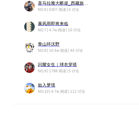
喜马拉雅大断崖_西藏旅行日记
NO.6
6307 阅读
6 讨论
暴风雨即将来临
NO.7
4.7w 阅读
10 讨论
青山环沃野
NO.8
10.4w 阅读
44 讨论
闪耀女生｜球衣穿搭
NO.9
1788 阅读
5 讨论
如入梦境
NO.10
4.7w 阅读
112 讨论