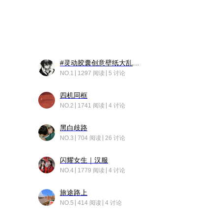
#灵动胶囊创意壁纸大乱斗#脑洞不限形式，灵感不分边界，体验追赛的快乐！
NO.1
1297 阅读
5 讨论
四机同框
NO.2
1741 阅读
4 讨论
黑白歧路
NO.3
704 阅读
26 讨论
闪耀女生｜汉服
NO.4
1779 阅读
4 讨论
旅途路上
NO.5
414 阅读
4 讨论