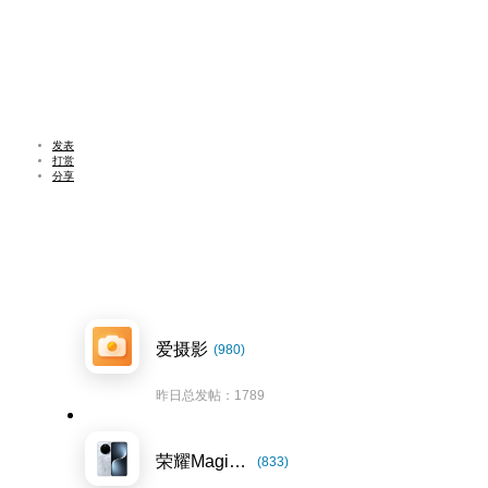
发表
打赏
分享
爱摄影
(980)
昨日总发帖：1789
荣耀Magic7系列
(833)