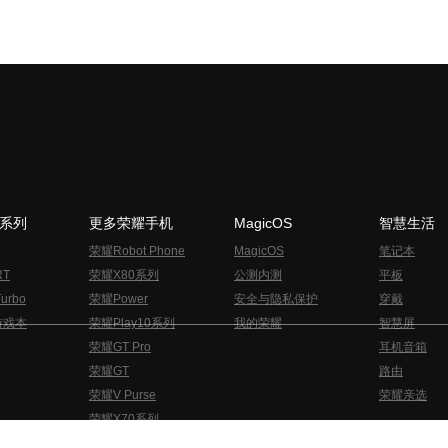
N系列
更多荣耀手机
MagicOS
智慧生活
荣耀Robot Phone
MagicOS
笔记本
RT
荣耀X80系列
公测内测
平板
urbo
荣耀Power
安全与隐私保护
穿戴
游戏本
荣耀Play10系列
我的荣耀
智慧屏
荣耀GT Pro
耳机音箱
荣耀GT
路由
荣耀V Purse
荣耀亲选
荣耀X70系列
与隐私的声明
关于cookies
法律信息