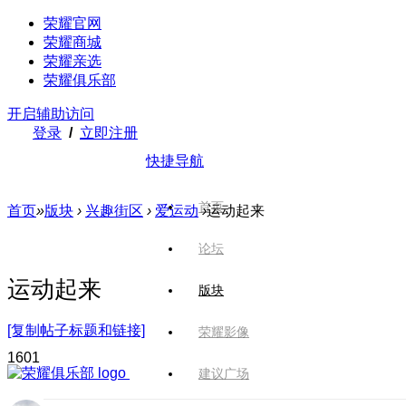
荣耀官网
荣耀商城
荣耀亲选
荣耀俱乐部
开启辅助访问
登录
/
立即注册
快捷导航
首页
首页
»
版块
›
兴趣街区
›
爱运动
›
运动起来
论坛
运动起来
版块
[复制帖子标题和链接]
荣耀影像
160
1
建议广场