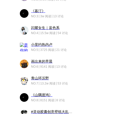
《暮汀》
NO.3
3w 阅读
13 讨论
闪耀女生｜蓝色系
NO.4
15.5w 阅读
54 讨论
小里约热内卢
NO.5
3725 阅读
21 讨论
画出来的早晨
NO.6
9141 阅读
13 讨论
青山环沃野
NO.7
13.2w 阅读
53 讨论
《山隅渡鸿》
NO.8
8151 阅读
8 讨论
#灵动胶囊创意壁纸大乱斗#脑洞不限形式，灵感不分边界，体验追赛的快乐！