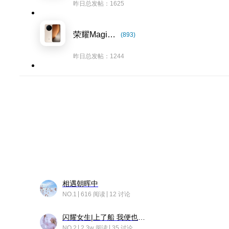
昨日总发帖：1625
荣耀Magic8系列
(893)
昨日总发帖：1244
相遇朝晖中
NO.1
616 阅读
12 讨论
闪耀女生|上了船 我便也成了故事中的人
NO.2
2.3w 阅读
35 讨论