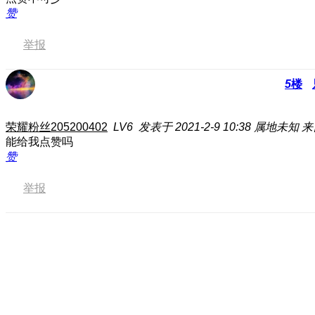
赞
举报
5
楼
荣耀粉丝205200402
LV6
发表于 2021-2-9 10:38
属地未知
来
能给我点赞吗
赞
举报