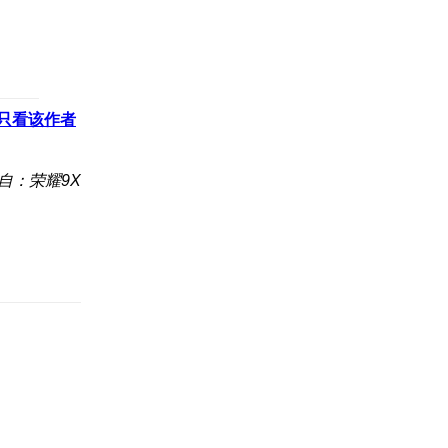
只看该作者
自：荣耀9X