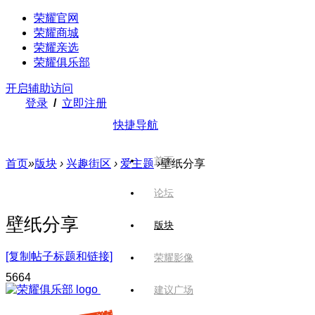
荣耀官网
荣耀商城
荣耀亲选
荣耀俱乐部
开启辅助访问
登录
/
立即注册
快捷导航
首页
首页
»
版块
›
兴趣街区
›
爱主题
›
壁纸分享
论坛
壁纸分享
版块
[复制帖子标题和链接]
荣耀影像
566
4
建议广场