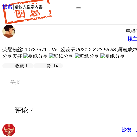
搜索
电梯
楼
荣耀粉丝210787571
LV5
发表于 2021-2-8 23:55:38
属地未知
分享美好
收藏
1
赞
14
举报
评论
4
沙发