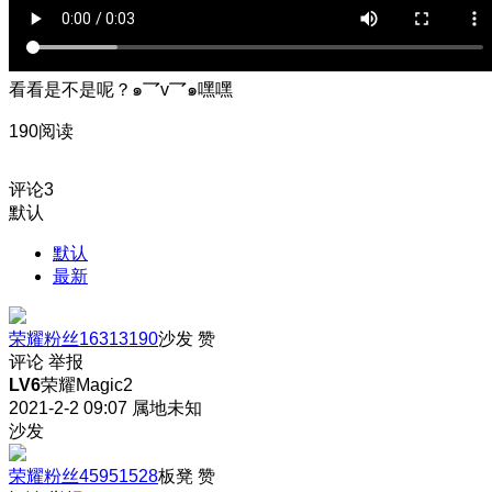
看看是不是呢？๑乛v乛๑嘿嘿
190阅读
评论
3
默认
默认
最新
荣耀粉丝16313190
沙发
赞
评论
举报
LV6
荣耀Magic2
2021-2-2 09:07
属地未知
沙发
荣耀粉丝45951528
板凳
赞