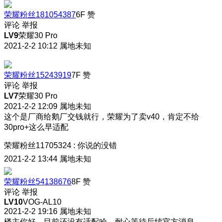
荣耀粉丝181054387
6F
赞
评论
举报
LV9
荣耀30 Pro
2021-2-2 10:12
属地未知
荣耀粉丝15243919
7F
赞
评论
举报
LV7
荣耀30 Pro
2021-2-2 12:09
属地未知
这个是厂商给鹅厂交钱就行，荣耀为了卖v40，肯定不给
30pro+这么早适配
荣耀粉丝11705324
:
你说的没错
2021-2-2 13:44
属地未知
荣耀粉丝54138676
8F
赞
评论
举报
LV10
VOG-AL10
2021-2-2 19:16
属地未知
楼主你好，目前还没有适配哈，耐心等待后续官方消息。