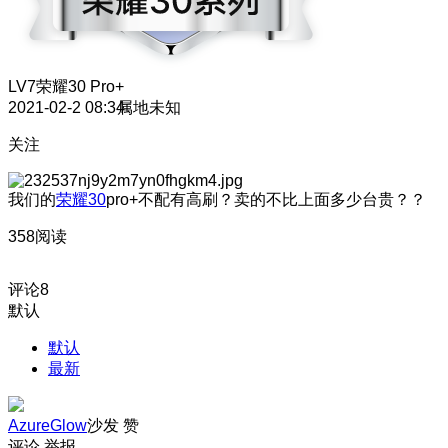
LV7
荣耀30 Pro+
2021-02-2 08:34
属地未知
关注
我们的
荣耀30
pro+不配有高刷？卖的不比上面多少台贵？？
358阅读
评论
8
默认
默认
最新
AzureGlow
沙发
赞
评论
举报